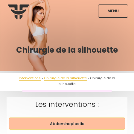
Aller
au
contenu
principal
Chirurgie de la silhouette
Interventions
Chirurgie de la silhouette
Chirurgie de la
silhouette
Les interventions :
Abdominoplastie