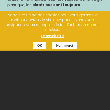
plastique, les
cicatrices sont toujours
positionnées de manière stratégiquement
Notre site utilise des cookies pour vous garantir le
meilleur confort de visite. En poursuivant votre
discrètes
, comme dans un pli naturel pré-
navigation, vous acceptez de fait, l'utilisation de ces
existant
cookies.
ou
bien positionnées selon des axes
En savoir plus
spécifiques
: les lignes de moindre tension
du corps humain ou lignes de Langer
OK
Non, merci