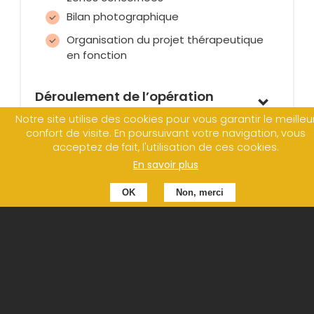
Bilan photographique
Organisation du projet thérapeutique
en fonction
Déroulement de l’opération
Notre site utilise des cookies pour vous garantir le meilleu
confort de visite. En poursuivant votre navigation, vous
acceptez de fait, l'utilisation de ces cookies.
Suites opératoires et cicatrisation
En savoir plus
OK
Non, merci