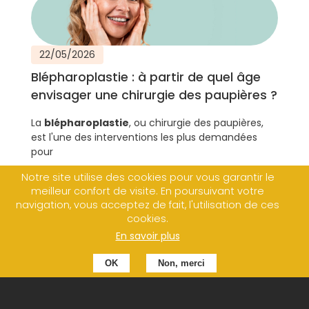
22/05/2026
Blépharoplastie : à partir de quel âge
envisager une chirurgie des paupières ?
La
blépharoplastie
, ou chirurgie des paupières,
est l'une des interventions les plus demandées
pour
Notre site utilise des cookies pour vous garantir le
LIRE L'ARTICLE
meilleur confort de visite. En poursuivant votre
navigation, vous acceptez de fait, l'utilisation de ces
cookies.
En savoir plus
OK
Non, merci
Durée des résultats d’un lipofilling