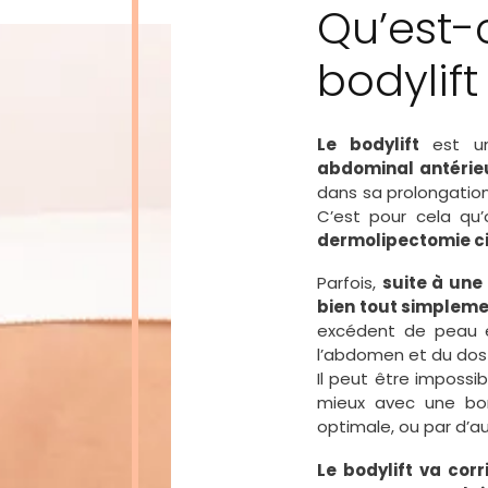
Qu’est-
bodylift
Le bodylift
est un
abdominal antérie
dans sa prolongation
C’est pour cela qu’
dermolipectomie ci
Parfois,
suite à une
bien tout simplemen
excédent de peau e
l’abdomen et du dos 
Il peut être impossi
mieux avec une bon
optimale, ou par d’a
Le bodylift va corr