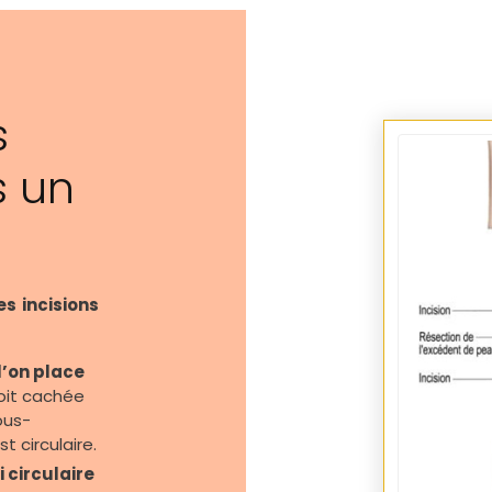
s
s un
es incisions
l’on place
soit cachée
ous-
t circulaire.
 circulaire