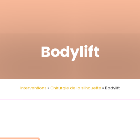
Bodylift
Interventions
Chirurgie de la silhouette
Bodylift