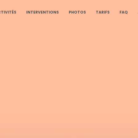
Aller
au
CTIVITÉS
INTERVENTIONS
PHOTOS
TARIFS
FAQ
contenu
principal