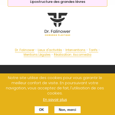
Lipostructure des grandes lèvres
Dr. Falinower
-
Lieux d'activités
-
Interventions
-
Tarifs
-
Mentions Légales
-
Réalisation: Ascomedia
Notre site utilise des cookies pour vous garantir le
meilleur confort de visite. En poursuivant votre
navigation, vous acceptez de fait, l'utilisation de ces
cookies.
En savoir plus
OK
Non, merci